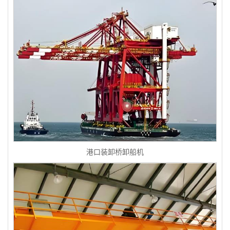
港口装卸桥卸船机