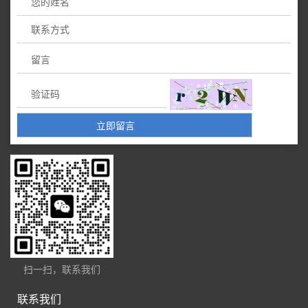
扫一扫，联系我们
联系我们