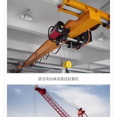
欧式电动单梁悬挂起重机