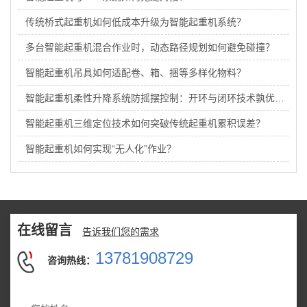
传统桥式起重机如何低成本升级为智能起重机系统？
多台智能起重机混合作业时，动态路径规划如何避免碰撞？
智能起重机吊具如何适配卷、箱、捆等多样化物料？
智能起重机柔性升降系统防摇摆控制：开环与闭环技术孰优孰劣？
智能起重机三维定位技术如何突破传统起重机累积误差？
智能起重机如何实现“无人化”作业？
在线留言
告诉我们您的需求
13781908729
咨询热线：