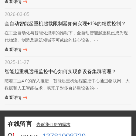
查看详情
2026-03-05
全自动智能起重机超载限制器如何实现±1%的精度控制？
在工业自动化与智能化浪潮的推动下，全自动智能起重机已成为现
代物流、制造及建筑领域不可或缺的核心设备。···
查看详情
2025-11-27
智能起重机远程监控中心如何实现多设备集群管理？
随着工业4.0的深入推进，智能起重机远程监控中心通过物联网、大
数据和人工智能技术，实现了对多台起重设备的···
查看详情
在线留言
告诉我们您的需求