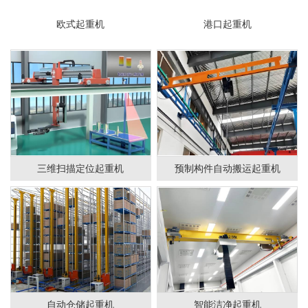
欧式起重机
港口起重机
三维扫描定位起重机
预制构件自动搬运起重机
自动仓储起重机
智能洁净起重机