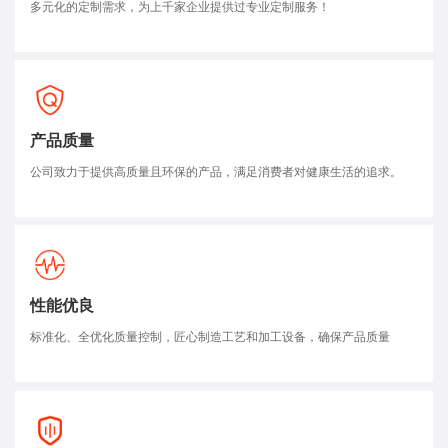
多元化的定制需求，为上千家企业提供过专业定制服务！
产品质量
公司致力于提供高质量且环保的产品，满足消费者对健康生活的追求。
性能优良
标准化、全优化质量控制，匠心制造工艺和加工设备，确保产品质量