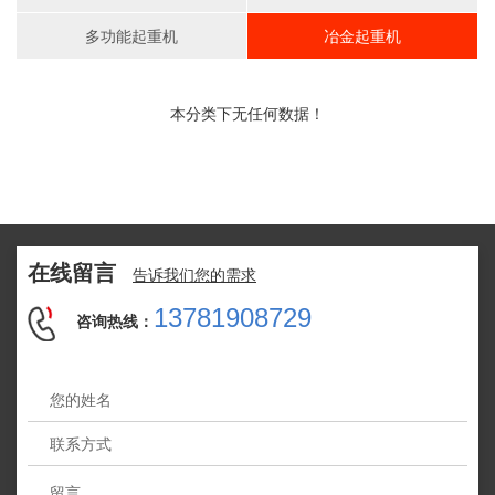
多功能起重机
冶金起重机
本分类下无任何数据！
在线留言
告诉我们您的需求
13781908729
咨询热线：