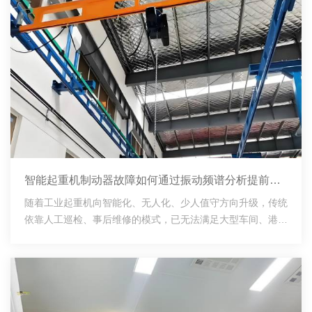
智能起重机制动器故障如何通过振动频谱分析提前预警？
随着工业起重机向智能化、无人化、少人值守方向升级，传统
依靠人工巡检、事后维修的模式，已无法满足大型车间、港
口、物流园区起重设备的安全运行要求。制动器作为起重机核
心安全部件，一旦出现闸瓦磨损、卡滞、轴承···