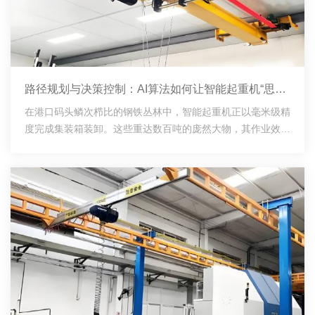
路径规划与决策控制：AI算法如何让智能起重机“思考”*优作业方案？
在港口码头鳞次栉比的钢铁丛林中，智能起重机正以毫米级精
度完成集装箱装卸。这些重达数百吨的庞然大物，其作业效率
已突破人类操作极限——这背后是路径规划与决策控制算法构
建的数字化大脑。通过融合实时环境感知、···