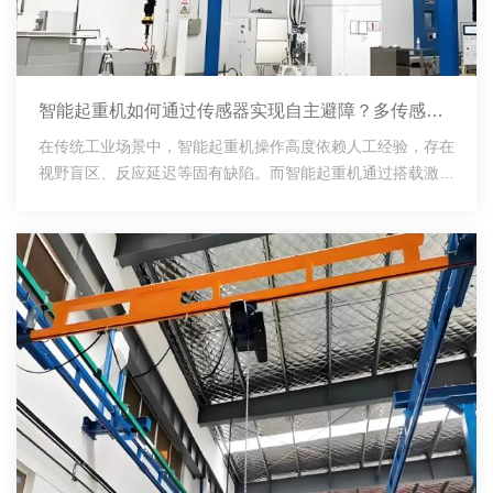
智能起重机如何通过传感器实现自主避障？多传感器融合技术如何应用？
在传统工业场景中，智能起重机操作高度依赖人工经验，存在
视野盲区、反应延迟等固有缺陷。而智能起重机通过搭载激光
雷达、毫米波雷达、超声波传感器及视觉摄像头等多模态感知
设备，构建起全天候环境监测网络。这些传···