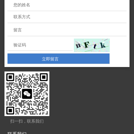
扫一扫，联系我们