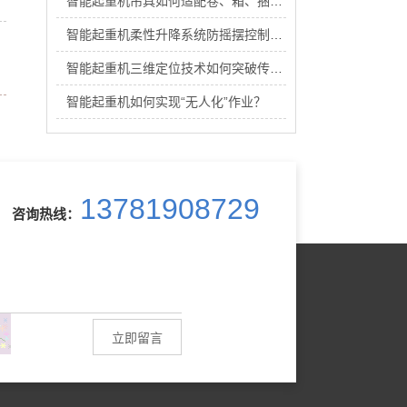
智能起重机吊具如何适配卷、箱、捆等多样化物料？
智能起重机柔性升降系统防摇摆控制：开环与闭环技术孰优孰劣？
智能起重机三维定位技术如何突破传统起重机累积误差？
智能起重机如何实现“无人化”作业？
13781908729
咨询热线：