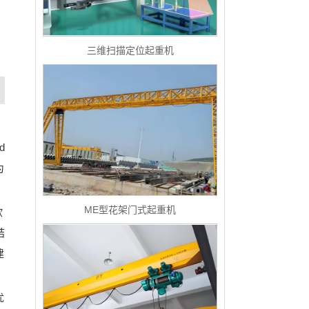
三维扫描定位起重机
d
为
ME型花架门式起重机
欧
结
建
优